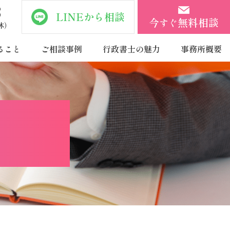
3
LINEから相談
今
無料相談
すぐ
無休）
ること
ご相談事例
行政書士の魅力
事務所概要